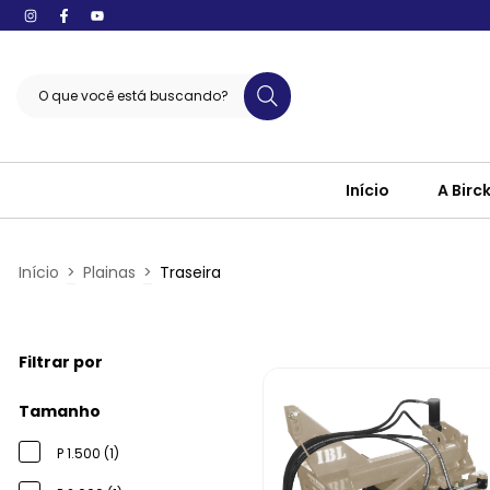
Início
A Birc
Início
>
Plainas
>
Traseira
Filtrar por
Tamanho
P 1.500 (1)