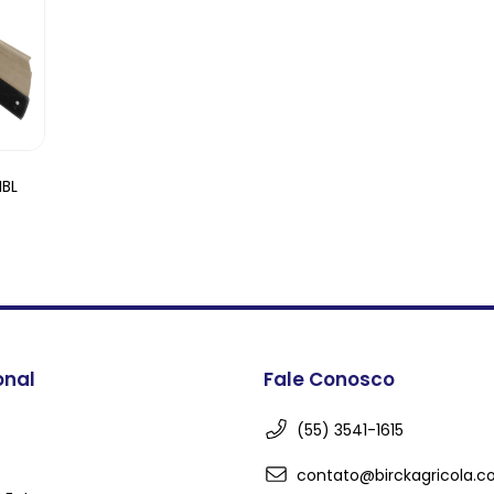
IBL
onal
Fale Conosco
(55) 3541-1615
contato@birckagricola.c