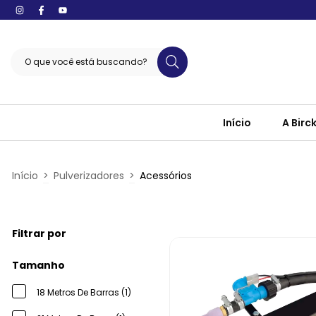
Início
A Birc
Início
>
Pulverizadores
>
Acessórios
Filtrar por
Tamanho
18 Metros De Barras (1)