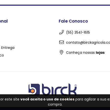
onal
Fale Conosco
(55) 3541-1615
contato@birckagricola.c
e Entrega
Conheça nossas
lojas
co
or este site
você aceita o uso de cookies
para agilizar a sua 
compra.