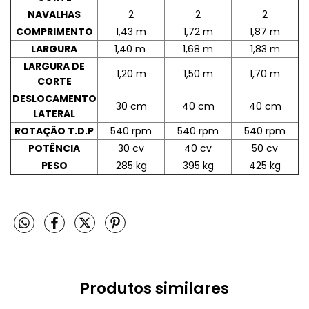
NAVALHAS
2
2
2
COMPRIMENTO
1,43 m
1,72 m
1,87 m
LARGURA
1,40 m
1,68 m
1,83 m
LARGURA DE
1,20 m
1,50 m
1,70 m
CORTE
DESLOCAMENTO
30 cm
40 cm
40 cm
LATERAL
ROTAÇÃO T.D.P
540 rpm
540 rpm
540 rpm
POTÊNCIA
30 cv
40 cv
50 cv
PESO
285 kg
395 kg
425 kg
Produtos similares